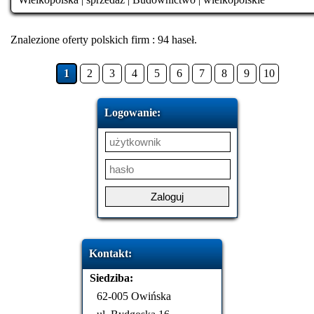
Znalezione oferty polskich firm : 94 haseł.
1
2
3
4
5
6
7
8
9
10
Logowanie:
Kontakt:
Siedziba:
62-005 Owińska