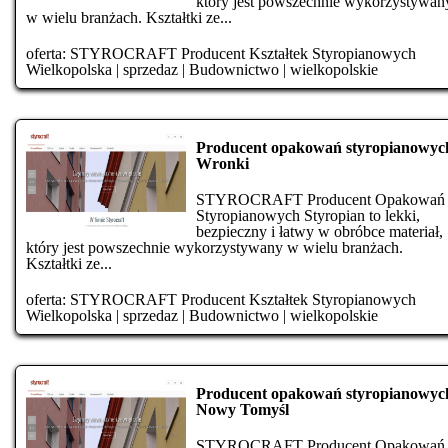
który jest powszechnie wykorzystywan
w wielu branżach. Kształtki ze...
oferta:
STYROCRAFT Producent Kształtek Styropianowych
Wielkopolska
|
sprzedaz
|
Budownictwo
|
wielkopolskie
Producent opakowań styropianowyc
Wronki
STYROCRAFT Producent Opakowań
Styropianowych Styropian to lekki,
bezpieczny i łatwy w obróbce materiał,
który jest powszechnie wykorzystywany w wielu branżach.
Kształtki ze...
oferta:
STYROCRAFT Producent Kształtek Styropianowych
Wielkopolska
|
sprzedaz
|
Budownictwo
|
wielkopolskie
Producent opakowań styropianowyc
Nowy Tomyśl
STYROCRAFT Producent Opakowań