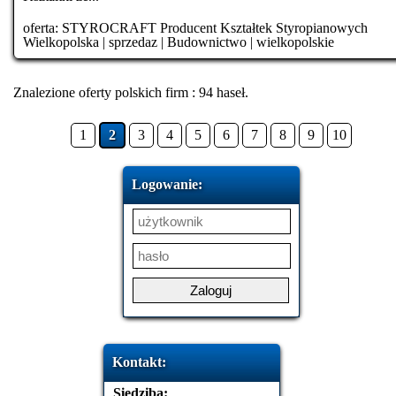
oferta:
STYROCRAFT Producent Kształtek Styropianowych
Wielkopolska
|
sprzedaz
|
Budownictwo
|
wielkopolskie
Znalezione oferty polskich firm : 94 haseł.
1
2
3
4
5
6
7
8
9
10
Logowanie:
Kontakt:
Siedziba: