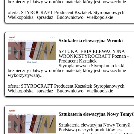
bezpieczny i łatwy w obróbce materiał, który jest powszechnie...
oferta:
STYROCRAFT Producent Kształtek Styropianowych
Wielkopolska
|
sprzedaz
|
Budownictwo
|
wielkopolskie
Sztukateria elewacyjna Wronki
SZTUKATERIA ELEWACYJNA
WRONKISTYROCRAFT Poznań -
Producent Kształtek
Styropianowych.Styropian to lekki,
bezpieczny i łatwy w obróbce materiał, który jest powszechnie
wykorzystywany...
oferta:
STYROCRAFT Producent Kształtek Styropianowych
Wielkopolska
|
sprzedaz
|
Budownictwo
|
wielkopolskie
Sztukateria elewacyjna Nowy Tomyś
Sztukateria elewacyjna Nowy Tomyśl
Podstawą naszych produktów jest