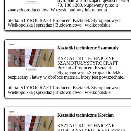
styropian w 3 rodzajach gęstości - EPS
70, 100 i 200, kupowany tylko u
znanych producentów. W czasie budowy lub remontu...
oferta:
STYROCRAFT Producent Kształtek Styropianowych
Wielkopolska
|
sprzedaz
|
Budownictwo
|
wielkopolskie
Kształtki techniczne Szamotuły
KSZTAŁTKI TECHNICZNE
SZAMOTUŁYSTYROCRAFT
Poznań - Producent Kształtek
Styropianowych.Styropian to lekki,
bezpieczny i łatwy w obróbce materiał, który jest powszechnie...
oferta:
STYROCRAFT Producent Kształtek Styropianowych
Wielkopolska
|
sprzedaz
|
Budownictwo
|
wielkopolskie
Kształtki techniczne Kościan
KSZTAŁTKI TECHNICZNE
KOŚCIANSTYROCRAFT Poznań -