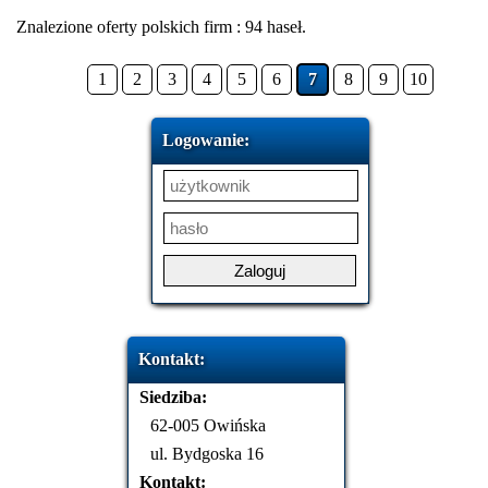
Znalezione oferty polskich firm : 94 haseł.
1
2
3
4
5
6
7
8
9
10
Logowanie:
Kontakt:
Siedziba:
62-005 Owińska
ul. Bydgoska 16
Kontakt: